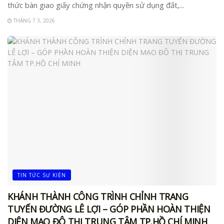
thức bàn giao giấy chứng nhận quyền sử dụng đất,...
THÁNG 7 3, 2026
TIN TỨC SỰ KIỆN
KHÁNH THÀNH CÔNG TRÌNH CHỈNH TRANG
TUYẾN ĐƯỜNG LÊ LỢI – GÓP PHẦN HOÀN THIỆN
DIỆN MẠO ĐÔ THỊ TRUNG TÂM TP.HỒ CHÍ MINH