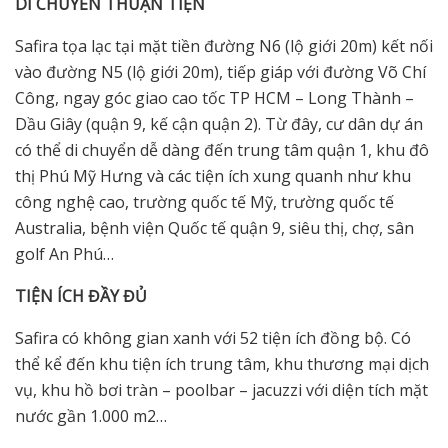
DI CHUYỂN THUẬN TIỆN
Safira tọa lạc tại mặt tiền đường N6 (lộ giới 20m) kết nối
vào đường N5 (lộ giới 20m), tiếp giáp với đường Võ Chí
Công, ngay góc giao cao tốc TP HCM – Long Thành –
Dầu Giây (quận 9, kế cận quận 2). Từ đây, cư dân dự án
có thể di chuyển dễ dàng đến trung tâm quận 1, khu đô
thị Phú Mỹ Hưng và các tiện ích xung quanh như khu
công nghệ cao, trường quốc tế Mỹ, trường quốc tế
Australia, bệnh viện Quốc tế quận 9, siêu thị, chợ, sân
golf An Phú…
TIỆN ÍCH ĐẦY ĐỦ
Safira có không gian xanh với 52 tiện ích đồng bộ. Có
thể kể đến khu tiện ích trung tâm, khu thương mại dịch
vụ, khu hồ bơi tràn – poolbar – jacuzzi với diện tích mặt
nước gần 1.000 m2…