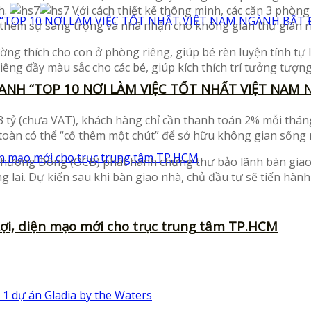
h.
Với cách thiết kế thông minh, các căn 3 phòng
n thêm sự sang trọng và nhã nhặn cho không gian thư giãn 
g thích cho con ở phòng riêng, giúp bé rèn luyện tính tự l
riêng đầy màu sắc cho các bé, giúp kích thích trí tưởng tượn
ANH “TOP 10 NƠI LÀM VIỆC TỐT NHẤT VIỆT NAM
 tỷ (chưa VAT), khách hàng chỉ cần thanh toán 2% mỗi tháng 
 toàn có thể “cố thêm một chút” để sở hữu không gian sống r
hương Đông (OCB) phát hành chứng thư bảo lãnh bàn giao c
g lai. Dự kiến sau khi bàn giao nhà, chủ đầu tư sẽ tiến hàn
ợi, diện mạo mới cho trục trung tâm TP.HCM