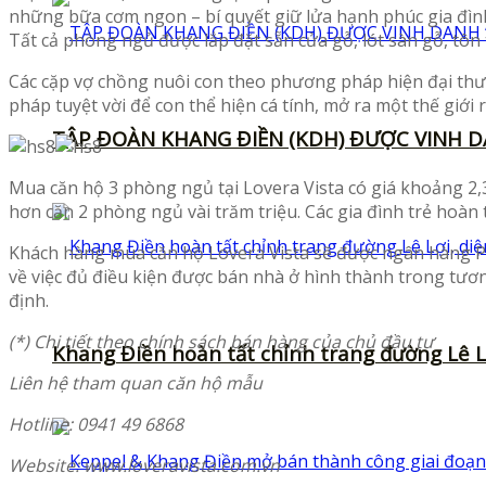
những bữa cơm ngon – bí quyết giữ lửa hạnh phúc gia đìn
Tất cả phòng ngủ được lắp đặt sẵn cửa gỗ, lót sàn gỗ, tô
Các cặp vợ chồng nuôi con theo phương pháp hiện đại thườn
pháp tuyệt vời để con thể hiện cá tính, mở ra một thế giới 
TẬP ĐOÀN KHANG ĐIỀN (KDH) ĐƯỢC VINH D
Mua căn hộ 3 phòng ngủ tại Lovera Vista có giá khoảng 2,3
hơn căn 2 phòng ngủ vài trăm triệu. Các gia đình trẻ hoàn
Khách hàng mua căn hộ Lovera Vista sẽ được ngân hàng P
về việc đủ điều kiện được bán nhà ở hình thành trong tươn
định.
(*) Chi tiết theo chính sách bán hàng của chủ đầu tư
Khang Điền hoàn tất chỉnh trang đường Lê L
Liên hệ tham quan căn hộ mẫu
Hotline: 0941 49 6868
Website: www.loveravista.com.vn