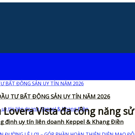
ẦU TƯ BẤT ĐỘNG SẢN UY TÍN NĂM 2026
 Lovera Vista đa công năng s
ng định uy tín liên doanh Keppel & Khang Điền