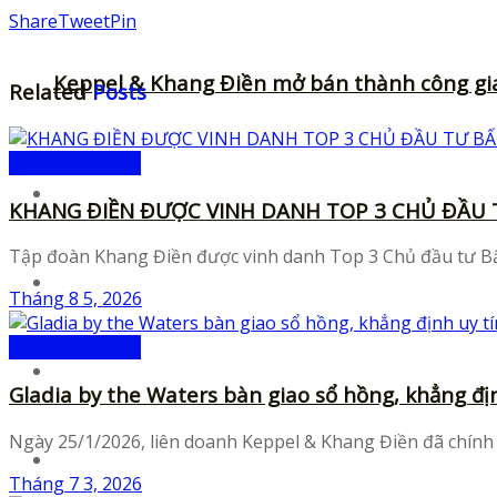
Share
Tweet
Pin
Keppel & Khang Điền mở bán thành công gia
Related
Posts
Tin Tức Sự Kiện
Fonts
KHANG ĐIỀN ĐƯỢC VINH DANH TOP 3 CHỦ ĐẦU 
Tập đoàn Khang Điền được vinh danh Top 3 Chủ đầu tư Bất 
Illustrations
Tháng 8 5, 2026
Tin Tức Sự Kiện
Icons
Gladia by the Waters bàn giao sổ hồng, khẳng đị
Ngày 25/1/2026, liên doanh Keppel & Khang Điền đã chính 
UI-Kits
Tháng 7 3, 2026