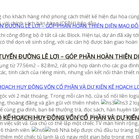
 cho khách hàng nhờ phong cách thiết kế hiện đại hòa cùng 
 với chính sách bán hàng (CSBH) hấp dẫn.
hi công đồng bộ ở tất cả các Block. Hiện tại, dự án đã xây t
ó thể dọn về sinh sống, với các căn hộ được bàn giao hoàn t
UYẾN ĐƯỜNG LÊ LỢI – GÓP PHẦN HOÀN THIỆN DI
dụng từ 77.56m2 – 82.8m2, rất phù hợp dành cho các gia đìn
ác, tính cách của riêng mình, nhưng vẫn kết nối thân thiết 
góc với 2 mặt thoáng. Trong mỗi căn hộ, cửa sổ nối liền logi
g, thoáng đãng và gần gũi với thiên nhiên.
2 lo
hể cùng gia đình, bạn bè thưởng trà, đọc sách, hàn huyên tâm
 khách, phòng ăn và phòng bếp được liên kết tạo ra khu vự
 KẾ HOẠCH HUY ĐỘNG VỐN CỔ PHẦN VÀ DỰ KIẾN
 việc vất vả. Gia chủ có thể lắp một chiếc TV màn hình rộn
 6 thành viên.
Nhà bếp được chủ đầu tư trang bị 
ê thêm một chiếc tủ lạnh là có ngay một gian bếp trong mơ.