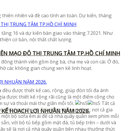
thiên nhiên và đề cao tính an toàn. Dự kiến, tháng
ới tầng 16 và dự kiến bàn giao vào tháng 7.2021. Như
hiện cơ bản, nội thất chất lượng.
ỆN MẠO ĐÔ THỊ TRUNG TÂM TP.HỒ CHÍ MINH
h đông thành viên gồm ông bà, cha mẹ và con cái. Ở đó,
nhờ các không gian chung xen kẽ linh hoạt.
a đều được thiết kế cao, rộng, giúp đón tối đa ánh
gia được thiết kế rộng rãi cũng là một điểm cộng cho
 sự và thoải mái thư giãn mỗi tối.
Tất cả
c sinh hoạt chung ấm cúng, thoáng rộng, nơi cả gia
 KẾ HOẠCH LỢI NHUẬN NĂM 2026.
g, một bộ sofa êm ái để cả nhà quây quần xem phim mỗi
sẵn, với bộ tủ bếp gồm mặt đá, tủ bếp trên – dưới và
 Đây sẽ là nơi cả nhà quây quần bên nhau thưởng thức