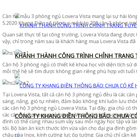
Căn hộ mẫu 3 phòng ngủ Lovera Vista mang lại sự hài lòng
5.2020 Khang Điền sẽ tiếp tục mở bán 200 căn 3 phòng ngủ
Quan sát thực tế tại công trường, Lovera Vista đang được t
vậy, chỉ trong năm sau là khách hàng mua Lovera Vista đã c
KHÁNH THÀNH CÔNG TRÌNH CHỈNH TRANG T
Căn hộ 3 phòng ngủ có thiết kế khoa học với diện tích sử 
mỗi thế hệ sẽ tìm được không gian riêng phù hợp với tuổi t
Tại Lovera Vista, tất cả căn hộ 3 phòng ngủ đều là các căn 
sáng, nắng, gió tự nhiên, đảm bảo không khí luôn lưu thôn
các căn hộ 3 phòng ngủ Lovera Vista. Tại đây, gia chủ có t
các căn hộ 3 phòng ngủ Lovera Vista với không gian phòng
CÔNG TY KHANG ĐIỀN THÔNG BÁO: CHƯA CÓ
đình có thể cùng nhau sum vầy sau mỗi ngày học tập và làm
tối. Bộ bàn ăn kích thước lớn vừa vặn cho đại gia đình gồm
chậu rửa Inox, kính cường lực ốp tường. Gia chủ chỉ cần k