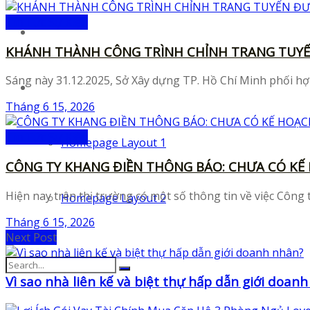
Tin Tức Sự Kiện
Templates
KHÁNH THÀNH CÔNG TRÌNH CHỈNH TRANG TUYẾN
Sáng này 31.12.2025, Sở Xây dựng TP. Hồ Chí Minh phối hợ
Layouts
Tháng 6 15, 2026
Tin Tức Sự Kiện
Homepage Layout 1
CÔNG TY KHANG ĐIỀN THÔNG BÁO: CHƯA CÓ KẾ
Hiện nay trên thị trường có một số thông tin về việc Công t
Homepage Layout 2
Tháng 6 15, 2026
Next Post
Vì sao nhà liên kế và biệt thự hấp dẫn giới doan