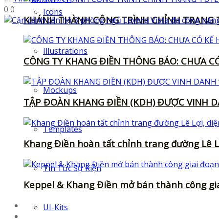
0
0
Icons
KHÁNH THÀNH CÔNG TRÌNH CHỈNH TRANG T
Illustrations
CÔNG TY KHANG ĐIỀN THÔNG BÁO: CHƯA CÓ
Mockups
TẬP ĐOÀN KHANG ĐIỀN (KDH) ĐƯỢC VINH D
Templates
Khang Điền hoàn tất chỉnh trang đường Lê L
Tin Tức Sự Kiện
Keppel & Khang Điền mở bán thành công gia
Fonts
UI-Kits
Illustrations