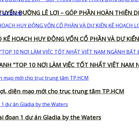
UYẾN ĐƯỜNG LÊ LỢI – GÓP PHẦN HOÀN THIỆN DI
 KẾ HOẠCH HUY ĐỘNG VỐN CỔ PHẦN VÀ DỰ KIẾN
ANH “TOP 10 NƠI LÀM VIỆC TỐT NHẤT VIỆT NAM
ợi, diện mạo mới cho trục trung tâm TP.HCM
i đoạn 1 dự án Gladia by the Waters