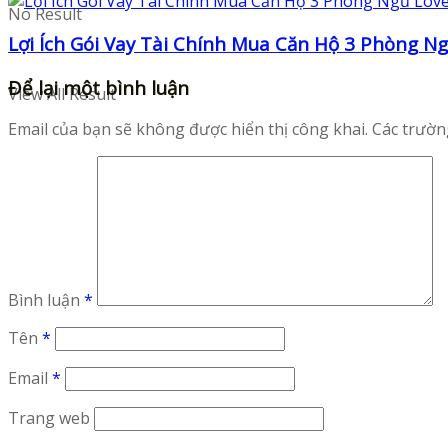
No Result
Lợi Ích Gói Vay Tài Chính Mua Căn Hộ 3 Phòng N
Để lại một bình luận
View All Result
Email của bạn sẽ không được hiển thị công khai.
Các trườn
Bình luận
*
Tên
*
Email
*
Trang web