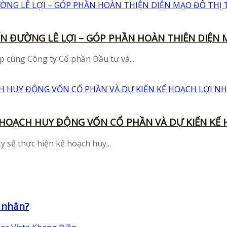
 ĐƯỜNG LÊ LỢI – GÓP PHẦN HOÀN THIỆN DIỆN 
p cùng Công ty Cổ phần Đầu tư và...
 HOẠCH HUY ĐỘNG VỐN CỔ PHẦN VÀ DỰ KIẾN KẾ 
y sẽ thực hiện kế hoạch huy...
h nhân?