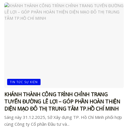
TIN TỨC SỰ KIỆN
KHÁNH THÀNH CÔNG TRÌNH CHỈNH TRANG
TUYẾN ĐƯỜNG LÊ LỢI – GÓP PHẦN HOÀN THIỆN
DIỆN MẠO ĐÔ THỊ TRUNG TÂM TP.HỒ CHÍ MINH
Sáng này 31.12.2025, Sở Xây dựng TP. Hồ Chí Minh phối hợp
cùng Công ty Cổ phần Đầu tư và...