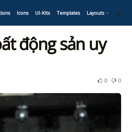
tions
Icons
UI-Kits
Templates
Layouts
bất động sản uy
0
0