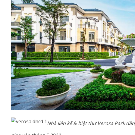
Nhà liên kế & biệt thự Verosa Park đẳ