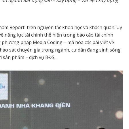
y tín ngành Bất động sản – Xây dựng – Vật liệu xây dựng
etnam Report trên nguyên tắc khoa học và khách quan. Uy
ề năng lực tài chính thể hiện trong báo cáo tài chính
g phương pháp Media Coding – mã hóa các bài viết về
khảo sát chuyên gia trong ngành, cư dân đang sinh sống
ới sản phẩm – dịch vụ BĐS…