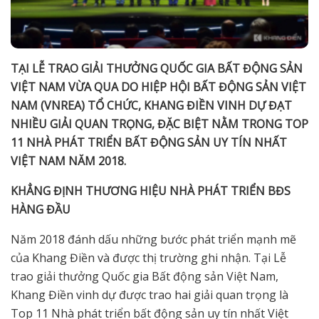
TẠI LỄ TRAO GIẢI THƯỞNG QUỐC GIA BẤT ĐỘNG SẢN
VIỆT NAM VỪA QUA DO HIỆP HỘI BẤT ĐỘNG SẢN VIỆT
NAM (VNREA) TỔ CHỨC, KHANG ĐIỀN VINH DỰ ĐẠT
NHIỀU GIẢI QUAN TRỌNG, ĐẶC BIỆT NẰM TRONG TOP
11 NHÀ PHÁT TRIỂN BẤT ĐỘNG SẢN UY TÍN NHẤT
VIỆT NAM NĂM 2018.
KHẲNG ĐỊNH THƯƠNG HIỆU NHÀ PHÁT TRIỂN BĐS
HÀNG ĐẦU
Năm 2018 đánh dấu những bước phát triển mạnh mẽ
của Khang Điền và được thị trường ghi nhận. Tại Lễ
trao giải thưởng Quốc gia Bất động sản Việt Nam,
Khang Điền vinh dự được trao hai giải quan trọng là
Top 11 Nhà phát triển bất động sản uy tín nhất Việt