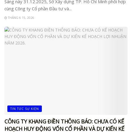
Sáng này 31.12.2025, Sở Xây dựng TP. Hồ Chí Minh phối hợp
cùng Công ty Cổ phần Đầu tư và...
THÁNG 6 15, 2026
TIN TỨC SỰ KIỆN
CÔNG TY KHANG ĐIỀN THÔNG BÁO: CHƯA CÓ KẾ
HOẠCH HUY ĐỘNG VỐN CỔ PHẦN VÀ DỰ KIẾN KẾ