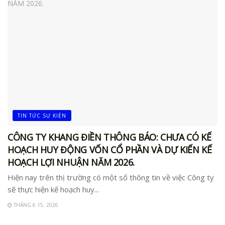
TIN TỨC SỰ KIỆN
CÔNG TY KHANG ĐIỀN THÔNG BÁO: CHƯA CÓ KẾ
HOẠCH HUY ĐỘNG VỐN CỔ PHẦN VÀ DỰ KIẾN KẾ
HOẠCH LỢI NHUẬN NĂM 2026.
Hiện nay trên thị trường có một số thông tin về việc Công ty
sẽ thực hiện kế hoạch huy...
THÁNG 6 15, 2026