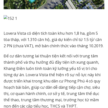
Lovera Vista có diện tích toàn khu hơn 1,8 ha, gồm 5
tòa tháp, với 1.310 căn hộ, giá dự kiến chỉ từ 1.5 tỷ/ căn
2 PN (chưa VAT), mở bán chính thức vào tháng 10.2019.
Để cư dân tương lai thuận tiện kết nối với trung tâm
thành phố và thụ hưởng đủ đầy tiện ích xung quanh,
Khang Điền luôn tính toán kỹ lưỡng yếu tố vị trí cho
từng dự án. Lovera Vista thể hiện rõ sự nỗ lực này khi
được triển khai trong khu dân cư Phong Phú 4 có quy
hoạch bài bản, giúp cư dân dễ dàng tiếp cận chợ, siêu
thị, cơ quan hành chính, cơ sở y tế, trung tâm thể dục
thể thao, trung tâm thương mại, trường học từ mầm
non đến các cấp tiểu học, THCS và THPT.