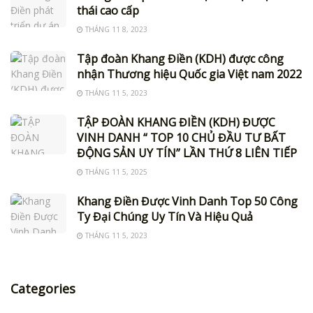
thái cao cấp
THÁNG 11 8, 2023
Tập đoàn Khang Điền (KDH) được công
nhận Thương hiệu Quốc gia Việt nam 2022
THÁNG 11 5, 2023
TẬP ĐOÀN KHANG ĐIỀN (KDH) ĐƯỢC
VINH DANH “ TOP 10 CHỦ ĐẦU TƯ BẤT
ĐỘNG SẢN UY TÍN” LẦN THỨ 8 LIÊN TIẾP
THÁNG 11 5, 2025
Khang Điền Được Vinh Danh Top 50 Công
Ty Đại Chúng Uy Tín Và Hiệu Quả
THÁNG 11 5, 2023
Categories