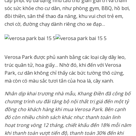
cấp phục vụ đa dạng nhu cầu thư giãn giải trí và chăm
sóc sức khỏe cho cư dân, như phòng gym, BBQ, hồ bơi,
đồi thiền, sân thể thao đa năng, khu vui chơi trẻ em,
chơi cờ, đường chạy dành riêng cho xe đạp…
Verosa Park được phủ xanh bằng các loại cây dây leo,
trúc quân tử, hoa giấy… Nhờ đó, khi đến với Verosa
Park, cư dân không chỉ thấy các bức tường thô cứng,
mà còn có màu sắc tươi tắn của hoa lá, cây xanh.
Nhân dịp khai trương nhà mẫu, Khang Điền đã công bố
chương trình ưu đãi tặng bộ nội thất trị giá đến một tỷ
đồng cho khách hàng khi mua Verosa Park. Bên cạnh
đó còn nhiều chính sách khác như: thanh toán linh
hoạt trong vòng 12 tháng, chiết khấu đến 18% mỗi năm
khi thanh toán vượt tiến độ, thanh toán 30% đến khi