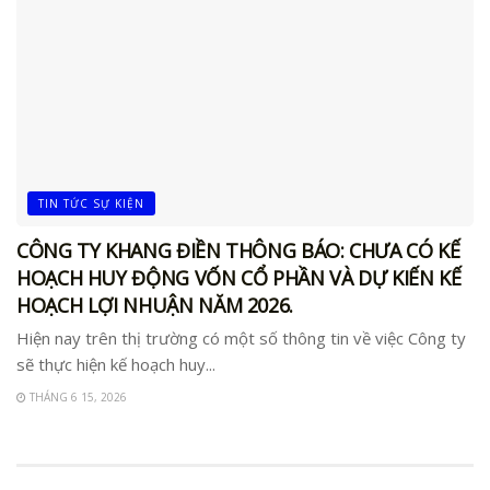
TIN TỨC SỰ KIỆN
CÔNG TY KHANG ĐIỀN THÔNG BÁO: CHƯA CÓ KẾ
HOẠCH HUY ĐỘNG VỐN CỔ PHẦN VÀ DỰ KIẾN KẾ
HOẠCH LỢI NHUẬN NĂM 2026.
Hiện nay trên thị trường có một số thông tin về việc Công ty
sẽ thực hiện kế hoạch huy...
THÁNG 6 15, 2026